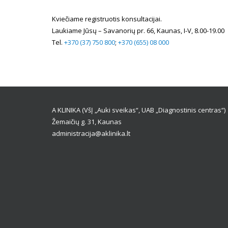
Kviečiame registruotis konsultacijai.
Laukiame Jūsų – Savanorių pr. 66, Kaunas, I-V, 8.00-19.00
Tel.
+370 (37) 750 800
;
+370 (655) 08 000
A KLINIKA (VšĮ „Auki sveikas“, UAB „Diagnostinis centras“)
Žemaičių g. 31, Kaunas
administracija@aklinika.lt