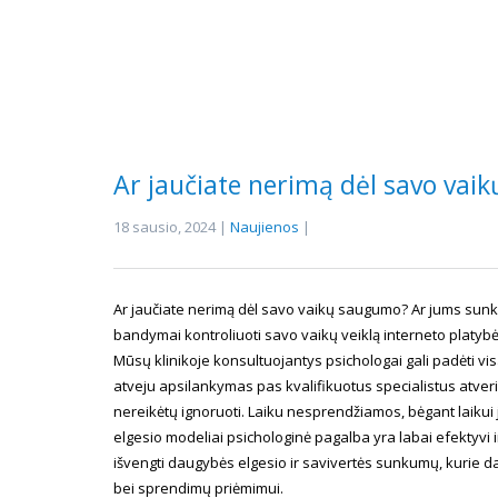
Ar jaučiate nerimą dėl savo va
18 sausio, 2024 |
Naujienos
|
Ar jaučiate nerimą dėl savo vaikų saugumo? Ar jums sunku
bandymai kontroliuoti savo vaikų veiklą interneto platybės
Mūsų klinikoje konsultuojantys psichologai gali padėti vi
atveju apsilankymas pas kvalifikuotus specialistus atver
nereikėtų ignoruoti. Laiku nesprendžiamos, bėgant laikui jo
elgesio modeliai psichologinė pagalba yra labai efektyvi 
išvengti daugybės elgesio ir savivertės sunkumų, kurie d
bei sprendimų priėmimui.