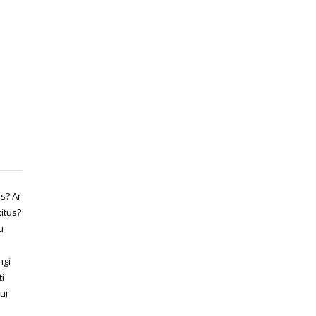
s? Ar
kitus?
u
ngi
i
ui