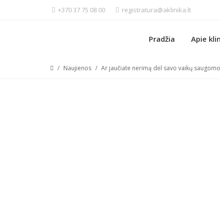
+370 37 75 08 00
registratura@aklinika.lt
Pradžia
Apie kli
/
Naujienos
/
Ar jaučiate nerimą dėl savo vaikų saugom