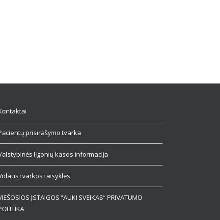
Kontaktai
Pacientų prisirašymo tvarka
Valstybinės ligonių kasos informacija
Vidaus tvarkos taisyklės
VIEŠOSIOS ĮSTAIGOS “AUKI SVEIKAS” PRIVATUMO
POLITIKA