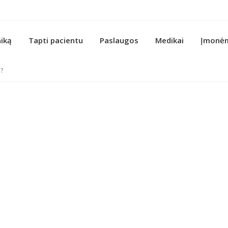
niką
Tapti pacientu
Paslaugos
Medikai
Įmonė
o?