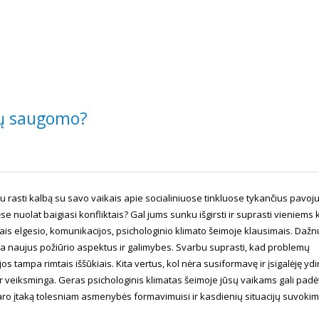
ikų saugomo?
 rasti kalbą su savo vaikais apie socialiniuose tinkluose tykančius pavoju
e nuolat baigiasi konfliktais? Gal jums sunku išgirsti ir suprasti vieniems 
sais elgesio, komunikacijos, psichologinio klimato šeimoje klausimais. Dažn
ia naujus požiūrio aspektus ir galimybes. Svarbu suprasti, kad problemų
s tampa rimtais iššūkiais. Kita vertus, kol nėra susiformavę ir įsigalėję ydi
ir veiksminga. Geras psichologinis klimatas šeimoje jūsų vaikams gali padėt
aro įtaką tolesniam asmenybės formavimuisi ir kasdienių situacijų suvokim