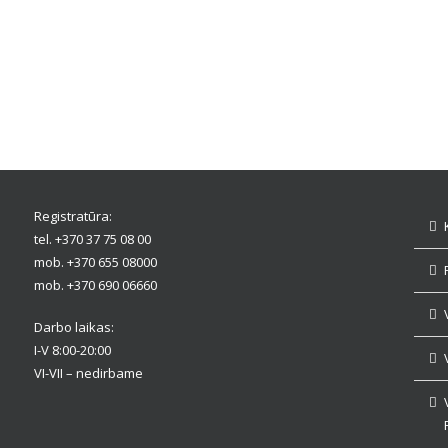
Registratūra:
tel. +370 37 75 08 00
mob. +370 655 08000
mob. +370 690 06660
Darbo laikas:
I-V 8:00-20:00
VI-VII – nedirbame