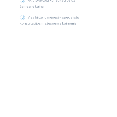
Akių gydytojų konsultacijos už
žemesnę kainą
Visą birželio mėnesį – specialistų
konsultacijos mažesnėmis kainomis