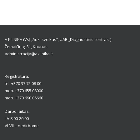
A KLINIKA (VšĮ „Auki sveikas“, UAB „Diagnostinis centras“)
Žemaičių g. 31, Kaunas
administracija@aklinika.lt
Registratūra:
tel. +370 37 75 08 00
mob. +370 655 08000
mob. +370 690 06660
Darbo laikas:
I-V 8:00-20:00
VI-VII – nedirbame