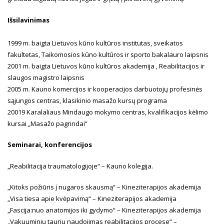
Išsilavinimas
1999 m. baigta Lietuvos kūno kultūros institutas, sveikatos
fakultetas, Taikomosios kūno kultūros ir sporto bakalauro laipsnis
2001 m. baigta Lietuvos kūno kultūros akademija , Reabilitacijos ir
slaugos magistro laipsnis
2005 m. Kauno komercijos ir kooperacijos darbuotojų profesinės
sąjungos centras, klasikinio masažo kursų programa
20019 Karalaliaus Mindaugo mokymo centras, kvalifikacijos kėlimo
kursai „Masažo pagrindai“
Seminarai, konferencijos
„Reabilitacija traumatologijoje“ – Kauno kolegija.
„Kitoks požiūris į nugaros skausmą“ – Kineziterapijos akademija
„Visa tiesa apie kvėpavimą“ – Kineziterapijos akademija
„Fascija:nuo anatomijos iki gydymo“ – Kineziterapijos akademija
„Vakuuminių taurių naudojimas reabilitacijos procese“ –