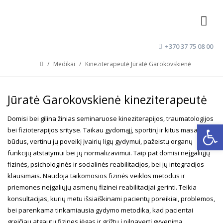
+370 37 75 08 00
registratura@aklinika.lt
/
Medikai
/
Kineziterapeutė Jūratė Garokovskienė
Jūratė Garokovskienė kineziterapeutė
Domisi bei gilina žinias seminaruose kineziterapijos, traumatologijos
Open
bei fizioterapijos srityse. Taikau gydomąjį, sportinį ir kitus masažo
būdus, vertinu jų poveikį įvairių ligų gydymui, pažeistų organų
funkcijų atstatymui bei jų normalizavimui. Taip pat domisi neįgaliųjų
fizinės, psichologinės ir socialinės reabilitacijos, bei jų integracijos
klausimais. Naudoja taikomosios fizinės veiklos metodus ir
priemones neįgaliųjų asmenų fizinei reabilitacijai gerinti. Teikia
konsultacijas, kurių metu išsiaiškinami pacientų poreikiai, problemos,
bei parenkama tinkamiausia gydymo metodika, kad pacientai
greičiau atgautų fizines jėgas ir grįžtų į pilnavertį gyvenimą.